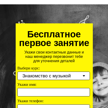
Бесплатное
первое занятие
Укажи свои контактные данные и
наш менеджер перезвонит тебе
для уточнения деталей
Выбери курс:
Укажи имя:
Укажи телефон: